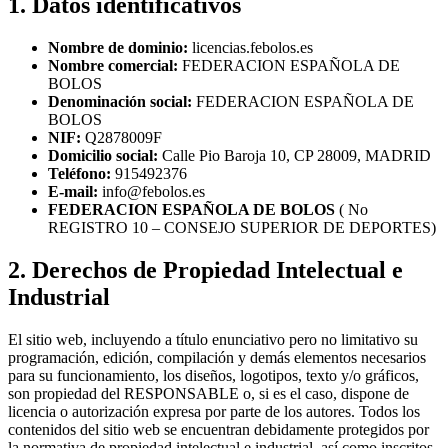
1. Datos identificativos
Nombre de dominio:
licencias.febolos.es
Nombre comercial:
FEDERACION ESPAÑOLA DE
BOLOS
Denominación social:
FEDERACION ESPAÑOLA DE
BOLOS
NIF:
Q2878009F
Domicilio social:
Calle Pio Baroja 10, CP 28009, MADRID
Teléfono:
915492376
E-mail:
info@febolos.es
FEDERACION ESPAÑOLA DE BOLOS
( No
REGISTRO 10 – CONSEJO SUPERIOR DE DEPORTES)
2. Derechos de Propiedad Intelectual e
Industrial
El sitio web, incluyendo a título enunciativo pero no limitativo su
programación, edición, compilación y demás elementos necesarios
para su funcionamiento, los diseños, logotipos, texto y/o gráficos,
son propiedad del RESPONSABLE o, si es el caso, dispone de
licencia o autorización expresa por parte de los autores. Todos los
contenidos del sitio web se encuentran debidamente protegidos por
la normativa de propiedad intelectual e industrial, así como inscritos